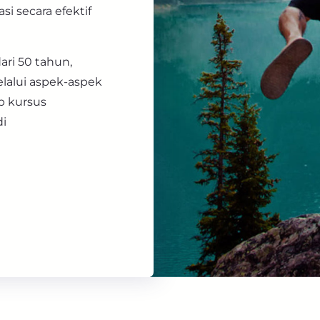
i secara efektif
ri 50 tahun,
lalui aspek-aspek
ap kursus
i