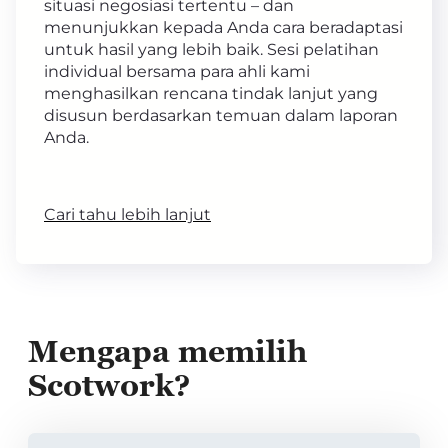
situasi negosiasi tertentu – dan
menunjukkan kepada Anda cara beradaptasi
untuk hasil yang lebih baik. Sesi pelatihan
individual bersama para ahli kami
menghasilkan rencana tindak lanjut yang
disusun berdasarkan temuan dalam laporan
Anda.
Cari tahu lebih lanjut
Mengapa memilih
Scotwork?