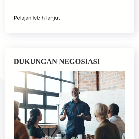
Pelajari lebih lanjut
DUKUNGAN NEGOSIASI