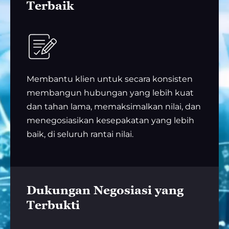
Terbaik
Membantu klien untuk secara konsisten
membangun hubungan yang lebih kuat
dan tahan lama, memaksimalkan nilai, dan
menegosiasikan kesepakatan yang lebih
baik, di seluruh rantai nilai.
Dukungan Negosiasi yang
Terbukti