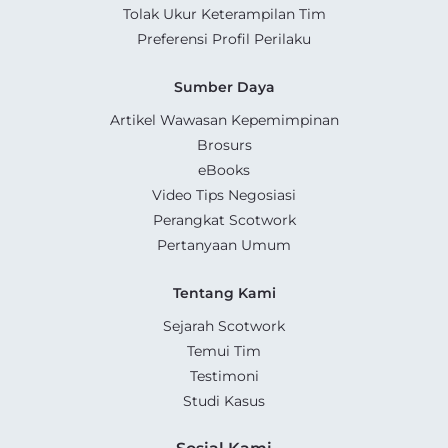
Tolak Ukur Keterampilan Tim
Preferensi Profil Perilaku
Sumber Daya
Artikel Wawasan Kepemimpinan
Brosurs
eBooks
Video Tips Negosiasi
Perangkat Scotwork
Pertanyaan Umum
Tentang Kami
Sejarah Scotwork
Temui Tim
Testimoni
Studi Kasus