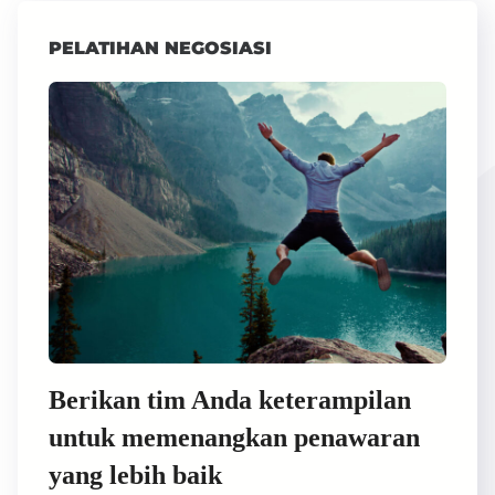
PELATIHAN NEGOSIASI
Berikan tim Anda keterampilan
untuk memenangkan penawaran
yang lebih baik