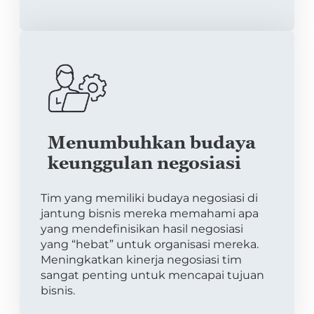
Menumbuhkan budaya
keunggulan negosiasi
Tim yang memiliki budaya negosiasi di
jantung bisnis mereka memahami apa
yang mendefinisikan hasil negosiasi
yang “hebat” untuk organisasi mereka.
Meningkatkan kinerja negosiasi tim
sangat penting untuk mencapai tujuan
bisnis.