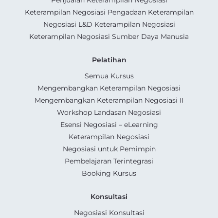
Keterampilan Negosiasi Pengadaan Keterampilan
Negosiasi L&D Keterampilan Negosiasi
Keterampilan Negosiasi Sumber Daya Manusia
Pelatihan
Semua Kursus
Mengembangkan Keterampilan Negosiasi
Mengembangkan Keterampilan Negosiasi II
Workshop Landasan Negosiasi
Esensi Negosiasi – eLearning
Keterampilan Negosiasi
Negosiasi untuk Pemimpin
Pembelajaran Terintegrasi
Booking Kursus
Konsultasi
Negosiasi Konsultasi