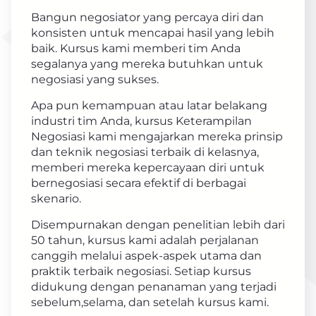
Bangun negosiator yang percaya diri dan
konsisten untuk mencapai hasil yang lebih
baik. Kursus kami memberi tim Anda
segalanya yang mereka butuhkan untuk
negosiasi yang sukses.
Apa pun kemampuan atau latar belakang
industri tim Anda, kursus Keterampilan
Negosiasi kami mengajarkan mereka prinsip
dan teknik negosiasi terbaik di kelasnya,
memberi mereka kepercayaan diri untuk
bernegosiasi secara efektif di berbagai
skenario.
Disempurnakan dengan penelitian lebih dari
50 tahun, kursus kami adalah perjalanan
canggih melalui aspek-aspek utama dan
praktik terbaik negosiasi. Setiap kursus
didukung dengan penanaman yang terjadi
sebelum,selama, dan setelah kursus kami.