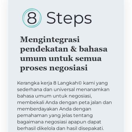
Mengintegrasi
pendekatan & bahasa
umum untuk semua
proses negosiasi
Kerangka kerja 8 Langkah© kami yang
sederhana dan universal menanamkan
bahasa umum untuk negosiasi,
membekali Anda dengan peta jalan dan
memberdayakan Anda dengan
pemahaman yang jelas tentang
bagaimana negosiasi apapun dapat
berhasil dikelola dan hasil disepakati.