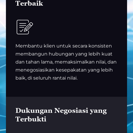
Terbaik
Membantu klien untuk secara konsisten
membangun hubungan yang lebih kuat
dan tahan lama, memaksimalkan nilai, dan
menegosiasikan kesepakatan yang lebih
baik, di seluruh rantai nilai.
Dukungan Negosiasi yang
Terbukti