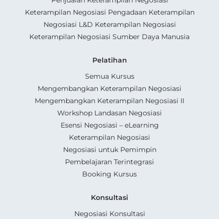
Keterampilan Negosiasi Pengadaan Keterampilan
Negosiasi L&D Keterampilan Negosiasi
Keterampilan Negosiasi Sumber Daya Manusia
Pelatihan
Semua Kursus
Mengembangkan Keterampilan Negosiasi
Mengembangkan Keterampilan Negosiasi II
Workshop Landasan Negosiasi
Esensi Negosiasi – eLearning
Keterampilan Negosiasi
Negosiasi untuk Pemimpin
Pembelajaran Terintegrasi
Booking Kursus
Konsultasi
Negosiasi Konsultasi