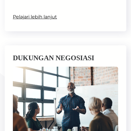
Pelajari lebih lanjut
DUKUNGAN NEGOSIASI