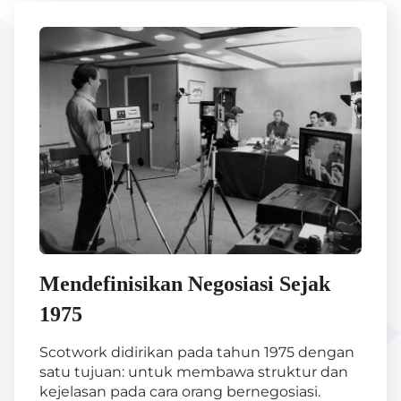
Mendefinisikan Negosiasi Sejak
1975
Scotwork didirikan pada tahun 1975 dengan
satu tujuan: untuk membawa struktur dan
kejelasan pada cara orang bernegosiasi.