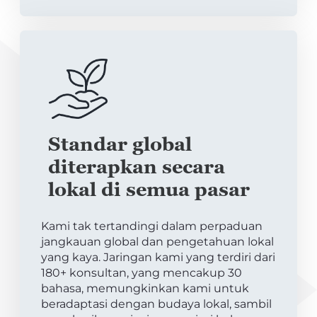
Standar global
diterapkan secara
lokal di semua pasar
Kami tak tertandingi dalam perpaduan
jangkauan global dan pengetahuan lokal
yang kaya. Jaringan kami yang terdiri dari
180+ konsultan, yang mencakup 30
bahasa, memungkinkan kami untuk
beradaptasi dengan budaya lokal, sambil