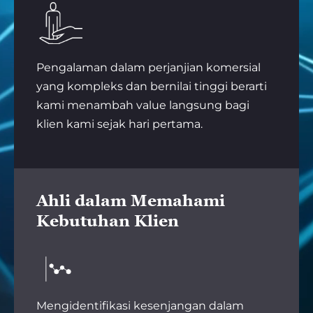
Pengalaman dalam perjanjian komersial
yang kompleks dan bernilai tinggi berarti
kami menambah value langsung bagi
klien kami sejak hari pertama.
Ahli dalam Memahami
Kebutuhan Klien
Mengidentifikasi kesenjangan dalam