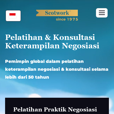
Skip
to
content
Pelatihan & Konsultasi
Keterampilan Negosiasi
Pemimpin global dalam pelatihan
keterampilan negosiasi & konsultasi selama
lebih dari 50 tahun
Pelatihan Praktik Negosiasi