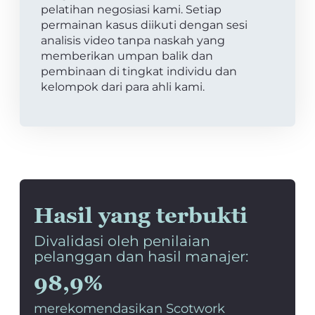
pelatihan negosiasi kami. Setiap
permainan kasus diikuti dengan sesi
analisis video tanpa naskah yang
memberikan umpan balik dan
pembinaan di tingkat individu dan
kelompok dari para ahli kami.
Hasil yang terbukti
Divalidasi oleh penilaian
pelanggan dan hasil manajer:
98,9%
merekomendasikan Scotwork