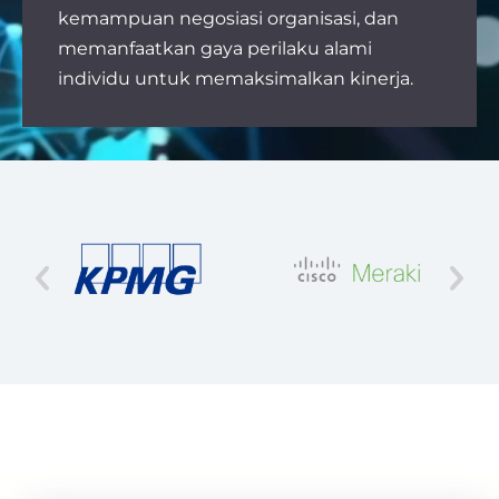
kemampuan negosiasi organisasi, dan
memanfaatkan gaya perilaku alami
individu untuk memaksimalkan kinerja.