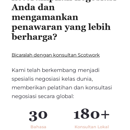
Anda dan
mengamankan
penawaran yang lebih
berharga?
Bicaralah dengan konsultan Scotwork
Kami telah berkembang menjadi
spesialis negosiasi kelas dunia,
memberikan pelatihan dan konsultasi
negosiasi secara global:
30
180+
Bahasa
Konsultan Lokal