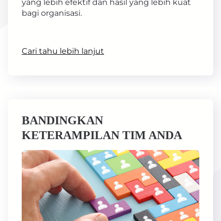
yang lebih efektif dan hasil yang lebih kuat
bagi organisasi.
Cari tahu lebih lanjut
BANDINGKAN
KETERAMPILAN TIM ANDA