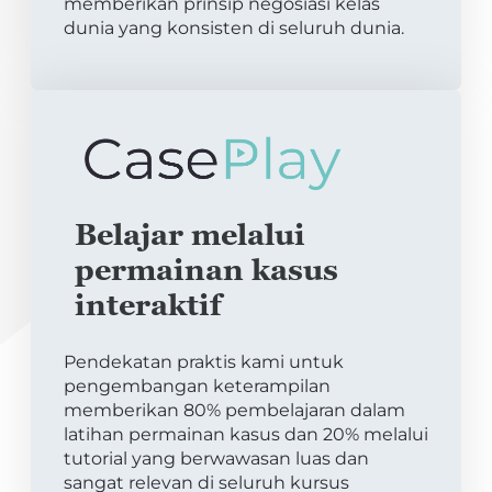
memberikan prinsip negosiasi kelas
dunia yang konsisten di seluruh dunia.
Belajar melalui
permainan kasus
interaktif
Pendekatan praktis kami untuk
pengembangan keterampilan
memberikan 80% pembelajaran dalam
latihan permainan kasus dan 20% melalui
tutorial yang berwawasan luas dan
sangat relevan di seluruh kursus