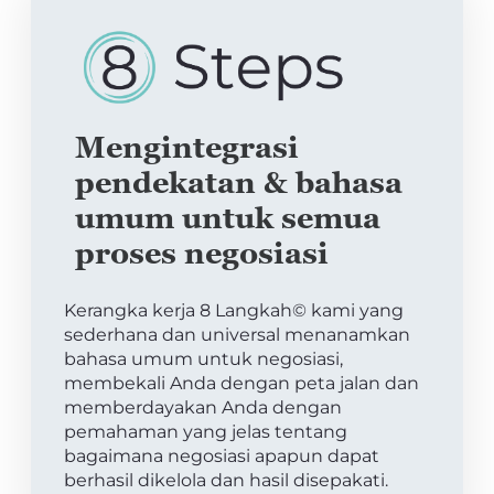
Mengintegrasi
pendekatan & bahasa
umum untuk semua
proses negosiasi
Kerangka kerja 8 Langkah© kami yang
sederhana dan universal menanamkan
bahasa umum untuk negosiasi,
membekali Anda dengan peta jalan dan
memberdayakan Anda dengan
pemahaman yang jelas tentang
bagaimana negosiasi apapun dapat
berhasil dikelola dan hasil disepakati.