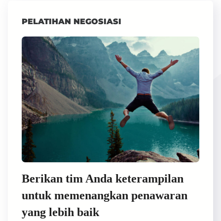
PELATIHAN NEGOSIASI
Berikan tim Anda keterampilan
untuk memenangkan penawaran
yang lebih baik