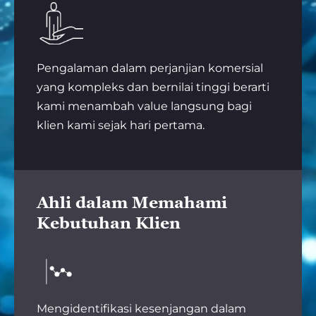
Pengalaman dalam perjanjian komersial
yang kompleks dan bernilai tinggi berarti
kami menambah value langsung bagi
klien kami sejak hari pertama.
Ahli dalam Memahami
Kebutuhan Klien
Mengidentifikasi kesenjangan dalam