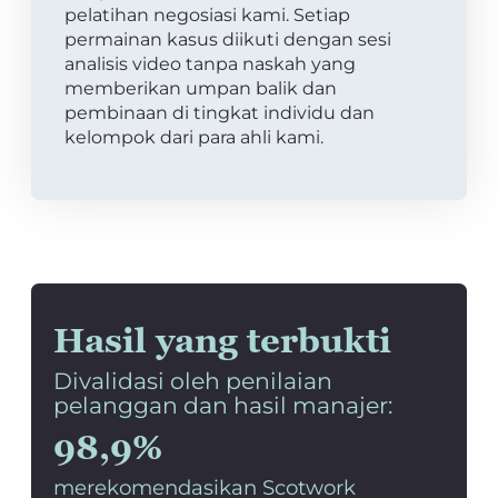
pelatihan negosiasi kami. Setiap
permainan kasus diikuti dengan sesi
analisis video tanpa naskah yang
memberikan umpan balik dan
pembinaan di tingkat individu dan
kelompok dari para ahli kami.
Hasil yang terbukti
Divalidasi oleh penilaian
pelanggan dan hasil manajer:
98,9%
merekomendasikan Scotwork