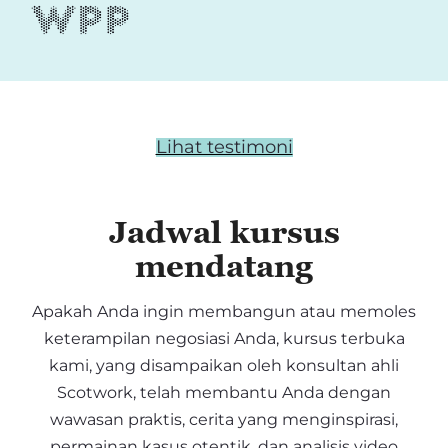
Lihat testimoni
Jadwal kursus
mendatang
Apakah Anda ingin membangun atau memoles
keterampilan negosiasi Anda, kursus terbuka
kami, yang disampaikan oleh konsultan ahli
Scotwork, telah membantu Anda dengan
wawasan praktis, cerita yang menginspirasi,
permainan kasus otentik, dan analisis video