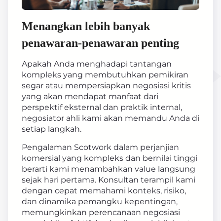
Menangkan lebih banyak
penawaran-penawaran penting
Apakah Anda menghadapi tantangan
kompleks yang membutuhkan pemikiran
segar atau mempersiapkan negosiasi kritis
yang akan mendapat manfaat dari
perspektif eksternal dan praktik internal,
negosiator ahli kami akan memandu Anda di
setiap langkah.
Pengalaman Scotwork dalam perjanjian
komersial yang kompleks dan bernilai tinggi
berarti kami menambahkan value langsung
sejak hari pertama. Konsultan terampil kami
dengan cepat memahami konteks, risiko,
dan dinamika pemangku kepentingan,
memungkinkan perencanaan negosiasi