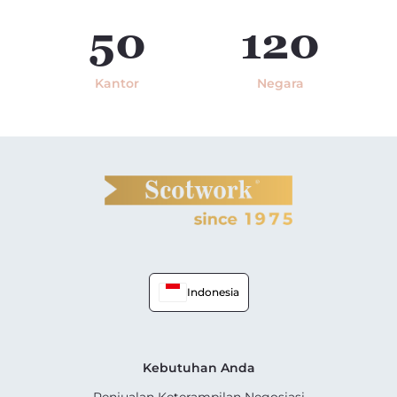
50
120
Kantor
Negara
Indonesia
Kebutuhan Anda
Penjualan Keterampilan Negosiasi