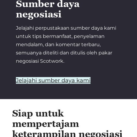
Sumber daya
negosiasi
Jelajahi perpustakaan sumber daya kami
untuk tips bermanfaat, penyelaman
mendalam, dan komentar terbaru,
semuanya diteliti dan ditulis oleh pakar
negosiasi Scotwork.
Jelajahi sumber daya kami
Siap untuk
mempertajam
keterampilan negosiasi