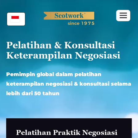
Skip
to
content
Pelatihan & Konsultasi
Keterampilan Negosiasi
Pemimpin global dalam pelatihan
keterampilan negosiasi & konsultasi selama
lebih dari 50 tahun
Pelatihan Praktik Negosiasi