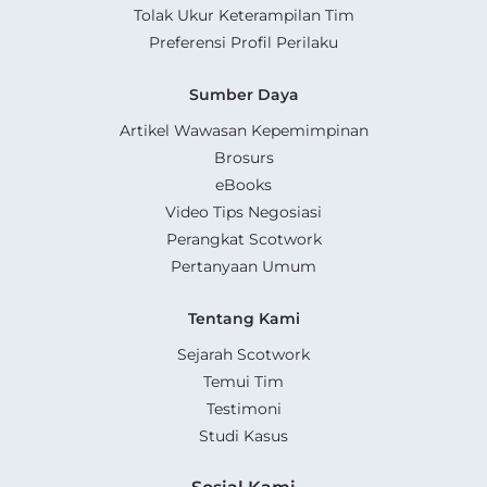
Tolak Ukur Keterampilan Tim
Preferensi Profil Perilaku
Sumber Daya
Artikel Wawasan Kepemimpinan
Brosurs
eBooks
Video Tips Negosiasi
Perangkat Scotwork
Pertanyaan Umum
Tentang Kami
Sejarah Scotwork
Temui Tim
Testimoni
Studi Kasus