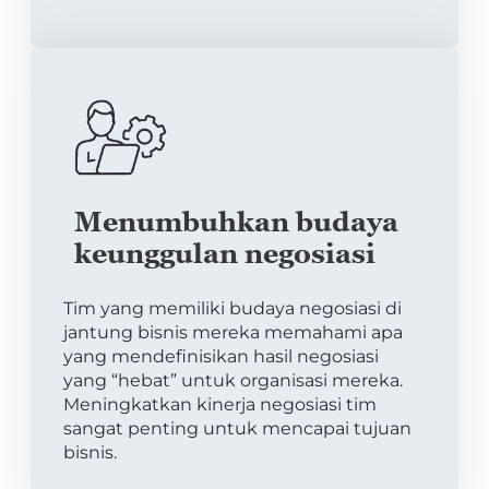
Menumbuhkan budaya
keunggulan negosiasi
Tim yang memiliki budaya negosiasi di
jantung bisnis mereka memahami apa
yang mendefinisikan hasil negosiasi
yang “hebat” untuk organisasi mereka.
Meningkatkan kinerja negosiasi tim
sangat penting untuk mencapai tujuan
bisnis.