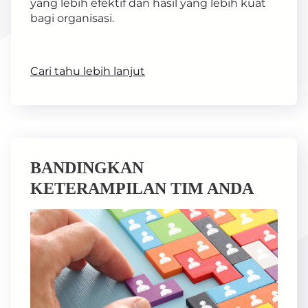
yang lebih efektif dan hasil yang lebih kuat
bagi organisasi.
Cari tahu lebih lanjut
BANDINGKAN
KETERAMPILAN TIM ANDA