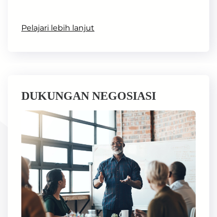
Pelajari lebih lanjut
DUKUNGAN NEGOSIASI