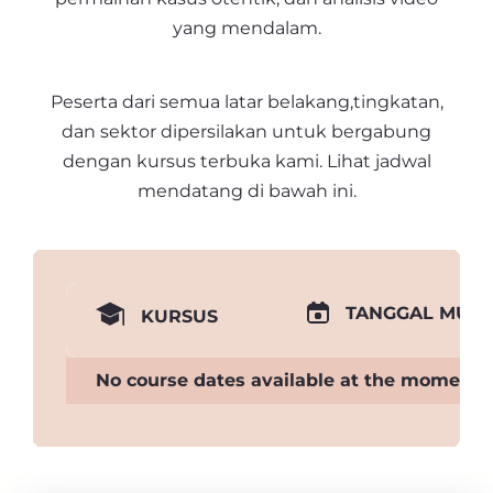
yang mendalam.
Peserta dari semua latar belakang,tingkatan,
dan sektor dipersilakan untuk bergabung
dengan kursus terbuka kami. Lihat jadwal
mendatang di bawah ini.
TANGGAL MULA
KURSUS
No course dates available at the moment.