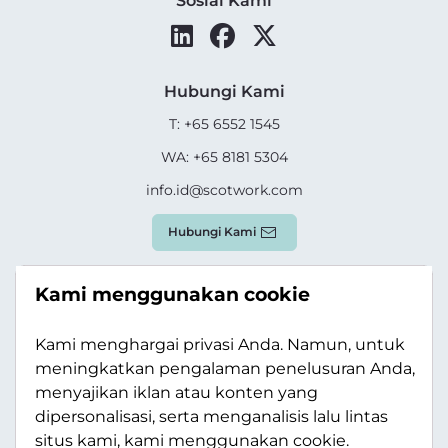
Sosial Kami
Hubungi Kami
T: +65 6552 1545
WA: +65 8181 5304
info.id@scotwork.com
Hubungi Kami
Kami menggunakan cookie
Kami menghargai privasi Anda. Namun, untuk
meningkatkan pengalaman penelusuran Anda,
menyajikan iklan atau konten yang
dipersonalisasi, serta menganalisis lalu lintas
situs kami, kami menggunakan cookie.