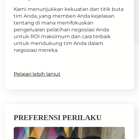
Kami menunjukkan kekuatan dan titik buta
tim Anda, yang memberi Anda kejelasan
tentang di mana memfokuskan
pengeluaran pelatihan negosiasi Anda
untuk ROI maksimum dan cara terbaik
untuk mendukung tim Anda dalam
negosiasi mereka.
Pelajari lebih lanjut
PREFERENSI PERILAKU