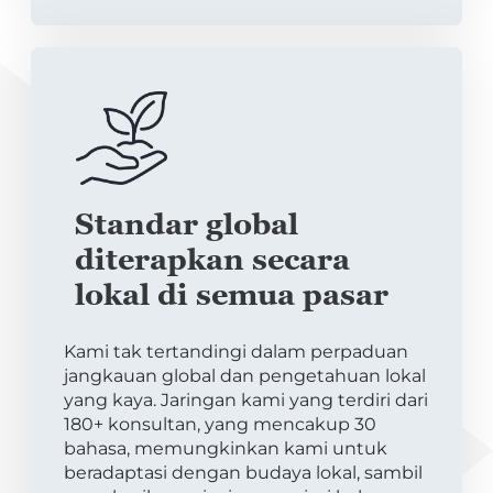
Standar global
diterapkan secara
lokal di semua pasar
Kami tak tertandingi dalam perpaduan
jangkauan global dan pengetahuan lokal
yang kaya. Jaringan kami yang terdiri dari
180+ konsultan, yang mencakup 30
bahasa, memungkinkan kami untuk
beradaptasi dengan budaya lokal, sambil