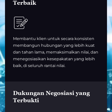
Terbaik
Membantu klien untuk secara konsisten
membangun hubungan yang lebih kuat
dan tahan lama, memaksimalkan nilai, dan
menegosiasikan kesepakatan yang lebih
baik, di seluruh rantai nilai.
Dukungan Negosiasi yang
Terbukti