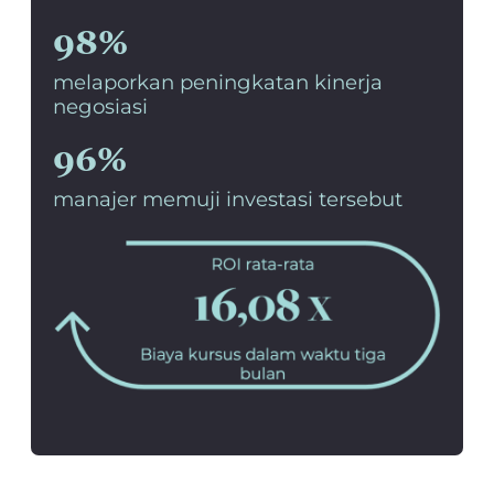
98%
melaporkan peningkatan kinerja
negosiasi
96%
manajer memuji investasi tersebut