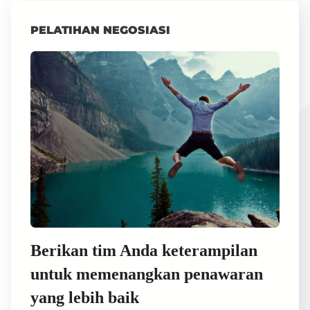
PELATIHAN NEGOSIASI
Berikan tim Anda keterampilan
untuk memenangkan penawaran
yang lebih baik