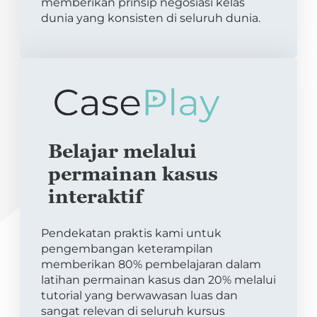
memberikan prinsip negosiasi kelas
dunia yang konsisten di seluruh dunia.
Belajar melalui
permainan kasus
interaktif
Pendekatan praktis kami untuk
pengembangan keterampilan
memberikan 80% pembelajaran dalam
latihan permainan kasus dan 20% melalui
tutorial yang berwawasan luas dan
sangat relevan di seluruh kursus